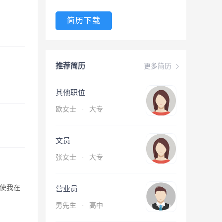
简历下载
推荐简历
更多简历
其他职位
欧女士
·
大专
文员
张女士
·
大专
使我在
营业员
男先生
·
高中